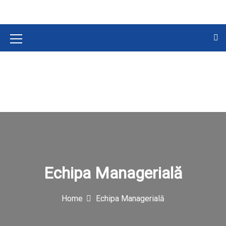
M
e
n
u
I
c
o
n
Echipa Managerială
Home
Echipa Managerială