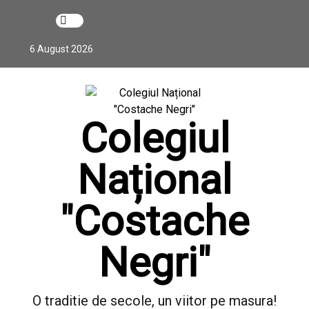
S
k
i
6 August 2026
p
t
o
c
Colegiul
o
n
t
Național
e
n
"Costache
t
Negri"
O traditie de secole, un viitor pe masura!